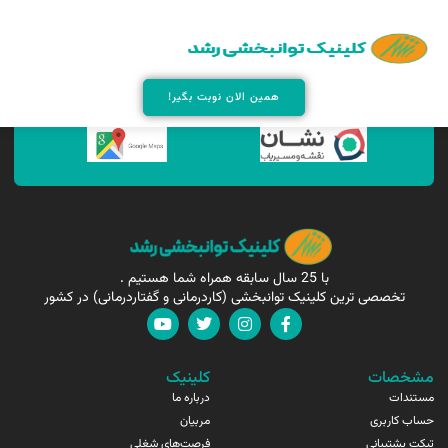
همین الان مارا پیدا کنید !
همین الان نوبت بگیر!
با 25 سال سابقه همراه شما هستیم .
تخصصی ترین کلینیک توانبخشی (کاردرمانی و گفتاردرمانی) در کشور
مشخصات
کلینیک
مستندات
درباره ما
حساب کاربری
مربیان
تیکت پشتیبانی
فرصت‌های شغلی