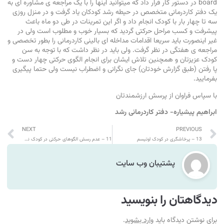
board در دستور کار قرار داد که میتوانید اینها را با یک مراجعه ی مشاوره ای به
یک دفتر کاردرمانی متخصص در حیطه رشد کودکان یاد گرفت و در منزل روزی
سه تا چهار بار با کودک انجام داد و اگر این تمرینات در طی دو ماه باعث
پیشرفت و کسب مراحل حرکتی گردید که بسیار خوب و مطلوب است ولی در
غیر اینصورت باید سریعا اقدامات مداخله ای بالینی کاردرمانی را بطور تخصصی و
مراجعه ی هفتگی در نظر گرفت. ولی باید در نظر داشت که با توجه به سن
کودک عزیزتان و همچنین تلاش ایشان برای انجام الگوی حرکتی چهار دست و
پا رفتن (طبق گزارش خودتان) جای نگرانی و اضطراب نیست ولی حتما پیگیری
بفرمایید.
با سپاس فراوان از پرسش ارزشمندتان
ابراهیم پیشیاره- دفتر کاردرمانی رشد
NEXT
PREVIOUS
13 – پرخاشگری در کودک اوتیسم
11 – عدم رسش الگوهای حرکتی در کودک نه ماهه
پشتیبان وب سایت
دیدگاهتان را بنویسید
برای نوشتن دیدگاه باید
وارد بشوید
.