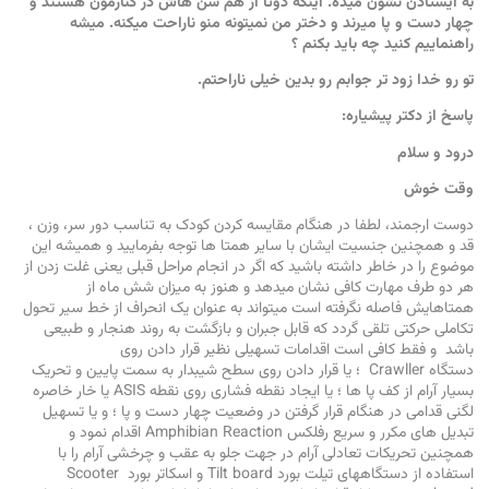
به ایستادن نشون میده. اینکه دوتا از هم سن هاش در کنارمون هستند و
چهار دست و پا میرند و دختر من نمیتونه منو ناراحت میکنه. میشه
راهنماییم کنید چه باید بکنم ؟
تو رو خدا زود تر جوابم رو بدین خیلی ناراحتم.
پاسخ از دکتر پیشیاره:
درود و سلام
وقت خوش
دوست ارجمند، لطفا در هنگام مقایسه کردن کودک به تناسب دور سر، وزن ،
قد و همچنین جنسیت ایشان با سایر همتا ها توجه بفرمایید و همیشه این
موضوع را در خاطر داشته باشید که اگر در انجام مراحل قبلی یعنی غلت زدن از
هر دو طرف مهارت کافی نشان میدهد و هنوز به میزان شش ماه از
همتاهایش فاصله نگرفته است میتواند به عنوان یک انحراف از خط سیر تحول
تکاملی حرکتی تلقی گردد که قابل جبران و بازگشت به روند هنجار و طبیعی
باشد و فقط کافی است اقدامات تسهیلی نظیر قرار دادن روی
دستگاه Crawller ؛ یا قرار دادن روی سطح شیبدار به سمت پایین و تحریک
بسیار آرام از کف پا ها ؛ یا ایجاد نقطه فشاری روی نقطه ASIS یا خار خاصره
لگنی قدامی در هنگام قرار گرفتن در وضعیت چهار دست و پا ؛ و یا تسهیل
تبدیل های مکرر و سریع رفلکس Amphibian Reaction اقدام نمود و
همچنین تحریکات تعادلی آرام در جهت جلو به عقب و چرخشی آرام را با
استفاده از دستگاههای تیلت بورد Tilt board و اسکاتر بورد Scooter