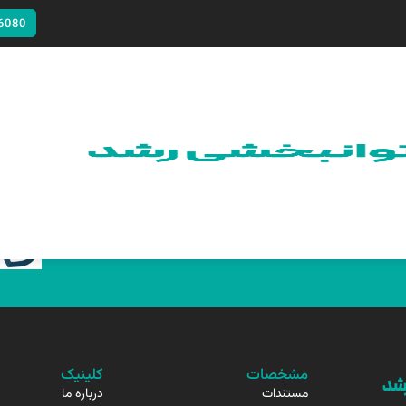
6080
مشخصات
کلینیک
مستندات
درباره ما