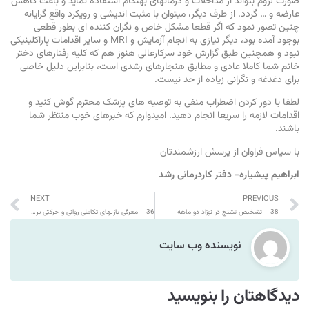
صورت لزوم بتواند از مداخلات و درمانهای بهنگام استفاده نماید و باعث کاهش
عارضه و … گردد. از طرف دیگر، میتوان با مثبت اندیشی و رویکرد واقع گرایانه
چنین تصور نمود که اگر قطعا مشکل خاص و نگران کننده ای بطور قطعی
بوجود آمده بود، دیگر نیازی به انجام آزمایش و MRI و سایر اقدامات پاراکلینیکی
نبود و همچنین طبق گزارش خود سرکارعالی هنوز هم که کلیه رفتارهای دختر
خانم شما کاملا عادی و مطابق هنجارهای رشدی است، بنابراین دلیل خاصی
برای دغدغه و نگرانی زیاده از حد نیست.
لطفا با دور کردن اضطراب منفی به توصیه های پزشک محترم گوش کنید و
اقدامات لازمه را سریعا انجام دهید. امیدوارم که خبرهای خوب منتظر شما
باشند.
‏با سپاس فراوان از پرسش ارزشمندتان
ابراهیم پیشیاره- دفتر کاردرمانی رشد
NEXT
PREVIOUS
38 – تشخیص تشنج در نوزاد دو ماهه
36 – معرفی بازیهای تکاملی روانی و حرکتی یر یکسالگی
نویسنده وب سایت
دیدگاهتان را بنویسید