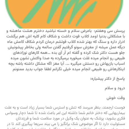
پرسش سی وهفتم: باعرض سلام و خسته نباشید دخترم هشت ماهشه و
با مشکلاتی بدنیا اومد کلاب فوت داشت و شکاف کام کلیه اش هم برگشت
ادرار داره و سنگ که بهتر شده کلاب فوتشم درمان کردم شکاف کامش ماه
دیگه عمل میشه از مغزش سونو گرفتیم گفتن سالمه ولی بخاطر پیشونیش
جلو هست دکتر شک کرده و گفته ام آر آی بده …همه کارهای نوزادهای
طبیعی رو انجام میده غلت میخوره برمیگرده به صدا واکنش نشون میده
اسباب بازیهاش رو دستش میگیره …. آیا مغز اگه مشکل داشته باشه بچه
اینکارهاش رو طبیعی انجام میده خیلی نگرانم لطفا جواب بدید ممنونم ‏
پاسخ از دکتر پیشیاره:
درود و سلام
وقت خوش
د
وست ارجمند، بنظر میرسد که تنش و استرس شما بسیار زیاد است و به علت
بیماریهایی که دختر خانم شما داشته این امر باعث شده تا شما دچار وسواس
فکری بشوید، پزشک به عنوان یک وکیل در مورد سلامت شما و فرزندتان
مسئولیت دارد تا اگر موضوعی شک برانگیز را می بیند سریعا پیگیری کند تا در