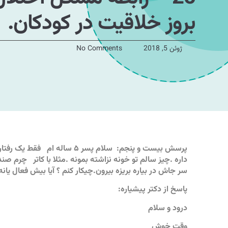
بروز خلاقیت در ‏کودکان.
ژوئن 5, 2018
No Comments
پرسش بیست و پنجم: سلام پسر ۵
داره .چیز ‏سالم تو خونه نزاشته بمونه .مثلا با کاتر چرم 
‏سر جاش در بیاره بریزه بیرون.چیکار کنم ؟ آیا بیش فعال ی
پاسخ از دکتر پیشیاره:
درود و سلام
وقت خوش