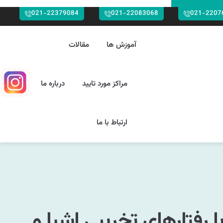
021-22379084
021-22083068
021-2207
آموزش ها
مقالات
مراکز مورد تایید
درباره ما
ارتباط با ما
 رفتارهای تخریبی اشیا و