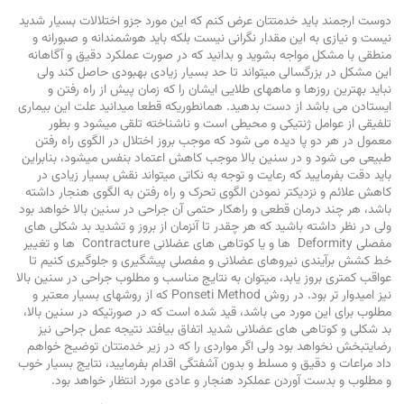
دوست ارجمند باید خدمتتان عرض کنم که این مورد جزو اختلالات بسیار شدید
نیست و نیازی به این مقدار نگرانی نیست بلکه باید هوشمندانه و صبورانه و
منطقی با مشکل مواجه بشوید و بدانید که در صورت عملکرد دقیق و آگاهانه
این مشکل در بزرگسالی میتواند تا حد بسیار زیادی بهبودی حاصل کند ولی
نباید بهترین روزها و ماههای طلایی ایشان را که زمان پیش از راه رفتن و
ایستادن می باشد از دست بدهید. همانطوریکه قطعا میدانید علت این بیماری
تلفیقی از عوامل ژنتیکی و محیطی است و ناشناخته تلقی میشود و بطور
معمول در هر دو پا دیده می شود که موجب بروز اختلال در الگوی راه رفتن
طبیعی می شود و در سنین بالا موجب کاهش اعتماد بنفس میشود، بنابراین
باید دقت بفرمایید که رعایت و توجه به نکاتی میتواند نقش بسیار زیادی در
کاهش علائم و نزدیکتر نمودن الگوی تحرک و راه رفتن به الگوی هنجار داشته
باشد، هر چند درمان قطعی و راهکار حتمی آن جراحی در سنین بالا خواهد بود
ولی در نظر داشته باشید که هر چقدر تا آنزمان از بروز و تشدید بد شکلی های
مفصلی Deformity ها و یا کوتاهی های عضلانی Contracture ها و تغییر
خط کشش برآیندی نیروهای عضلانی و مفصلی پیشگیری و جلوگیری کنیم تا
عواقب کمتری بروز یابد، میتوان به نتایج مناسب و مطلوب جراحی در سنین بالا
نیز امیدوار تر بود. در روش Ponseti Method که از روشهای بسیار معتبر و
مطلوب برای این مورد می باشد، قید شده است که در صورتیکه در سنین بالا،
بد شکلی و کوتاهی های عضلانی شدید اتفاق بیافتد نتیجه عمل جراحی نیز
رضایتبخش نخواهد بود ولی اگر مواردی را که در زیر خدمتتان توضیح خواهم
داد مراعات و دقیق و مسلط و بدون آشفتگی اقدام بفرمایید، نتایج بسیار خوب
و مطلوب و بدست آوردن عملکرد هنجار و عادی مورد انتظار خواهد بود.