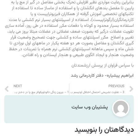
بنابراین رعایت مواردی نظیر افزایش تحرک بخشی مفاصل در گیر از مچ پا به
پایین تا مفصل بندهای انگشتان پا و استفاده از ماساژ ساده تا استفاده از
تکنیکهای تخصصی آموزش گرفته از همکاران فیزیوتراپیست و یا
کاردرمانگران(ارگوتراپیست)، استفاده از اسپیلنتهای بسیار نرم کششی با مدت
استفاده بسیار محدود و کوتاه با دفعات مکرر استفاده در طی روز، آماده سازی
تقویت عضلات درگیر که بصورت ضعف عضلانی در عضلات مبتلا بروز می یابد،
تغییر و اصلاح مکرر اسپلنتهای ساده و کششی جهت تصحیح وضعیت قرار
گیری انگشتان و مفاصل بصورت هر دو هفته یکبار در ماههای اول نوزادی تا
شش ماه و سپس ماهانه اسپیلنتهای کششی نرم همراه با تمرینات در حفظ
وضعیت هنجار و ایجاد الگوی طبیعی و هنجار ایستادن و راه افتادن.
با سپاس فراوان از پرسش ارزشمندتان
ابراهیم پیشیاره- دفتر کاردرمانی رشد
NEXT
PREVIOUS
3 – تفاوت تشریحی احتمال اختلال اوتیسم با احتمال بهم ریختگی حسی ‏
1 – بیرون زدگی تالوناویکولار مچ پا در دختر بیست ماهه
پشتیبان وب سایت
دیدگاهتان را بنویسید