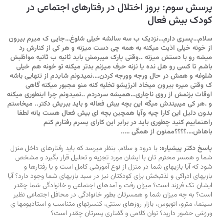
پرسش سوم: بروز اختلال در رفتارهای اجتماعی در
کودک بیش فعال
سلام…پسری دارم…نزدیک ب سه سالشه خیلی شلوغ…جایی ک میرم بیرون
از خونه خیلی اذیت میکنه به همه چی دست میزنه و هر کی از کنارش رد
میشه رو با دستش میزنه ..وقتی پارک میبرمش باید ثانیه ب ثانیه مواظبش
باشم تا کسی رو هل نده یا نزنه حرف میزنم بدتر میکنه تو خونه هم خیلی
شلوغه و همش در حال ورجه وورجه کردن….نمیدونم شایدم از تنهایی باشه
ک وقتی میره بیرون میخاد انرژیشو تخلیه کنه منو مجبور میکنه گاهی
اوقات بزنمش از روی ناچاری…همیشه سردردم ..نمیدونم چرا اینطوری میکنه
و .هر کی میبیندش میگه این بچه بیش فعاله و باید ببریش دکتر.. میخاستم
بدون دلیل این کارا چیه وآیا همچین بچه ای بیش فعال هست یانه لطفا
راهنماییم کنید چطوری باید در برابر این کارای پسرم رفتارم کنم
باهاش….؟؟؟؟ممنون از همگی …..
پاسخ دکتر پیشیاره:
با درود و سلام. بنظر میرسد که باید رفتارهای داخل منزل
شما و همسر محترم تان با ایشان مورد تجزیه و تحلیل قرار بگبرد و مشخص
شود که آیا بازیهای شما در منزل از نوع آموزشی کامل است و یا رفتارها و
بازیهای ادراکی و لذتبخش برای کودکتان نیز در سبد بازیهای شما وجود دارد؟ آیا
ایشان تک فرزند است؟ میزان رفت و آمدهای اجتماعی و خانوادگی شما چقدر
است؟ به چه میزان شما و همسرتان بطور خانوادگی در محافل اجتماعی نظیر
سینما، مترو، اتوبوس، بازار روزهای سنتی، کنسرتهای متناسب و استادیومها ی
ورزشی حضور دارید؟ توان کلامی و گفتاری پسرتان چقدر است؟