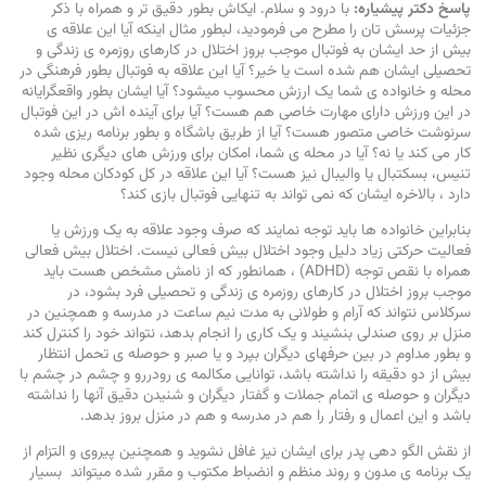
پاسخ دکتر پیشیاره:
با درود و سلام. ایکاش بطور دقیق تر و همراه با ذکر
جزئیات پرسش تان را مطرح می فرمودید، لبطور مثال اینکه آیا این علاقه ی
بیش از حد ایشان به فوتبال موجب بروز اختلال در کارهای روزمره ی زندگی و
تحصیلی ایشان هم شده است یا خیر؟ آیا این علاقه به فوتبال بطور فرهنگی در
محله و خانواده ی شما یک ارزش محسوب میشود؟ آیا ایشان بطور واقعگرایانه
در این ورزش دارای مهارت خاصی هم هست؟ آیا برای آینده اش در این فوتبال
سرنوشت خاصی متصور هست؟ آیا از طریق باشگاه و بطور برنامه ریزی شده
کار می کند یا نه؟ آیا در محله ی شما، امکان برای ورزش های دیگری نظیر
تنیس، بسکتبال یا والیبال نیز هست؟ آیا این علاقه در کل کودکان محله وجود
دارد ، بالاخره ایشان که نمی تواند به تنهایی فوتبال بازی کند؟
بنابراین خانواده ها باید توجه نمایند که صرف وجود علاقه به یک ورزش یا
فعالیت حرکتی زیاد دلیل وجود اختلال بیش فعالی نیست. اختلال بیش فعالی
همراه با نقص توجه (ADHD) ، همانطور که از نامش مشخص هست باید
موجب بروز اختلال در کارهای روزمره ی زندگی و تحصیلی فرد بشود، در
سرکلاس نتواند که آرام و طولانی به مدت نیم ساعت در مدرسه و همچنین در
منزل بر روی صندلی بنشیند و یک کاری را انجام بدهد، نتواند خود را کنترل کند
و بطور مداوم در بین حرفهای دیگران بپرد و یا صبر و حوصله ی تحمل انتظار
بیش از دو دقیقه را نداشته باشد، توانایی مکالمه ی رودررو و چشم در چشم با
دیگران و حوصله ی اتمام جملات و گفتار دیگران و شنیدن دقیق آنها را نداشته
باشد و این اعمال و رفتار را هم در مدرسه و هم در منزل بروز بدهد.
از نقش الگو دهی پدر برای ایشان نیز غافل نشوید و همچنین پیروی و التزام از
یک برنامه ی مدون و روند منظم و انضباط مکتوب و مقرر شده میتواند بسیار