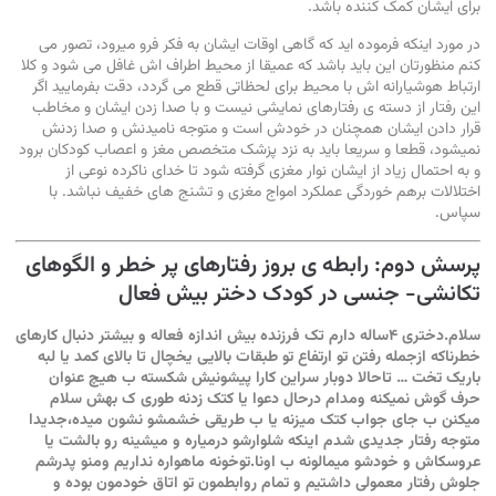
برای ایشان کمک کننده باشد.
در مورد اینکه فرموده اید که گاهی اوقات ایشان به فکر فرو میرود، تصور می
کنم منظورتان این باید باشد که عمیقا از محیط اطراف اش غافل می شود و کلا
ارتباط هوشیارانه اش با محیط برای لحظاتی قطع می گردد، دقت بفرمایید اگر
این رفتار از دسته ی رفتارهای نمایشی نیست و با صدا زدن ایشان و مخاطب
قرار دادن ایشان همچنان در خودش است و متوجه نامیدنش و صدا زدنش
نمیشود، قطعا و سریعا باید به نزد پزشک متخصص مغز و اعصاب کودکان برود
و به احتمال زیاد از ایشان نوار مغزی گرفته شود تا خدای ناکرده نوعی از
اختلالات برهم خوردگی عملکرد امواج مغزی و تشنج های خفیف نباشد. با
سپاس.
پرسش دوم: رابطه ی بروز رفتارهای پر خطر و الگوهای
تکانشی- جنسی در کودک دختر بیش فعال
سلام.دختری ۴ساله دارم تک فرزنده بیش اندازه فعاله و بیشتر دنبال کارهای
خطرناکه ازجمله رفتن تو ارتفاع تو طبقات بالایی یخچال تا بالای کمد یا لبه
باریک تخت … تاحالا دوبار سراین کارا پیشونیش شکسته ب هیچ عنوان
حرف گوش نمیکنه ومدام درحال دعوا یا کتک زدنه طوری ک بهش سلام
میکنن ب جای جواب کتک میزنه یا ب طریقی خشمشو نشون میده،جدیدا
متوجه رفتار جدیدی شدم اینکه شلوارشو درمیاره و میشینه رو بالشت یا
عروسکاش و خودشو میمالونه ب اونا.توخونه ماهواره نداریم ومنو پدرشم
جلوش رفتار معمولی داشتیم و تمام روابطمون تو اتاق خودمون بوده و