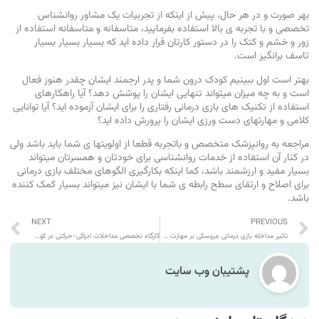
بهر صورت و در هر حال، پیش از اینکه از تجربیات یک مشاور روانشناس
تخصصی و با تجربه ی بالا استفاده بفرمایید، متاسفانه و متاسفانه استفاده از
زور و خشم و کتک را در دستور کارتان قرار داده اید که بسیار بسیار بسیار
تاسف برانگیز است.
بهتر است اول ببینیم کودک درون شما و پدر ارجمند ایشان چقدر هنوز فعال
است و به چه میزان میتواند تنهایی ایشان را پوشش دهد؟ آیا راهکارهای
استفاده از تکنیک های بازی درمانی رفتاری را برای ایشان آزموده اید؟ آیا توانایی
کلامی و مهارتهای دست ورزی ایشان را پرورش داده اید؟
مراجعه به روانپزشک متخصص و باتجربه قطعا از اولویتها ی شما باید باشد ولی
در کنار آن استفاده از خدمات روانشناسی برای خودتان و همسرتان میتواند
بسیار مفید و ارزشمند باشد، کما اینکه بکارگیری الگوهای مختلف بازی درمانی
برای اصلاح و ارتقای سطح رابطه ی شما با ایشان نیز میتواند بسیار کمک کننده
باشد.
NEXT
PREVIOUS
تاثیر مداخله بازی درمانی عروسکی بر مهارت های ارتباطی کودکان در خودمانده
کارگاه تخصصی مداخلات ادراکی-حرکتی در کودکان مبتلا به فلج مغزی
پشتیبان وب سایت