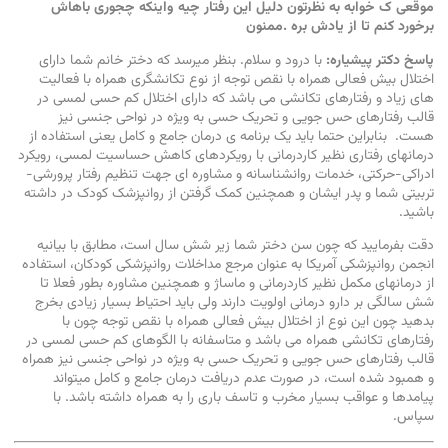
موقعی ک خوابه به نظرتون دلیل این رفتار چیه واینکه چجوری باهاش
برخورد کنم تا از یادش بره .ممنون
پاسخ دکتر پیشیاره:
با درود و سلام. بنظر میرسد که دختر خانم شما دارای
اختلال بیش فعالی همراه با نقص توجه از نوع تکانشگری همراه با فعالیت
های زیاد و رفتارهای تکانشی می باشد که دارای اختلال کم حسی لمسی در
قالب رفتارهای حس جویی و تحریک حسی به ویژه در نواحی جنسی نیز
هست. بنابراین حتما باید یک برنامه ی درمان جامع و کامل یعنی استفاده از
درمانهای رفتاری نظیر کاردرمانی با رویکردهای کاهش حساسیت لمسی، رویکرد
ادراکی-حرکتی، خدمات روانشناسانه و مشاوره ای جهت تنظیم رفتار پرورشی-
تربیتی شما و پدر ایشان و همچنین کمک گرفتن از روانپزشک کودک در داشته
باشید.
دقت بفرمایید که چون سن دختر شما زیر شش سال است، مطابق با بیانیه
انجمن روانپزشکی آمریکا به عنوان مرجع مداخلات روانپزشکی کودکان، استفاده
از درمانهای مکمل نظیر کاردرمانی و ماساژ و همچنین مشاوره بطور فعلا تا
شش سالگی بر دارو درمانی اولویت دارند ولی باید احتیاط بسیار زیادی بخرج
بدهید چون این نوع از اختلال بیش فعالی همراه با نقص توجه چون با
رفتارهای تکانشی همراه می باشد و متاسفانه با الگوهای کم حسی لمسی در
قالب رفتارهای حس جویی و تحریک حسی به ویژه در نواحی جنسی نیز ‏همراه
و همبود شده است، در صورت عدم دریافت درمان جامع و کامل میتواند
پیامدها و عواقب بسیار مخرب و تاسف باری را به همراه داشته باشد. با
سپاس.