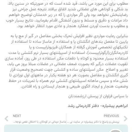
مطلوب برای این مورد می باشد، قید شده است که در صورتیکه در سنین بالا،
بد شکلی و کوتاهی های عضلانی شدید اتفاق بیافتد نتیجه عمل جراحی نیز
رضایتبخش نخواهد بود ولی اگر مواردی را که در زیر خدمتتان توضیح خواهم
داد مراعات و دقیق و مسلط و بدون آشفتگی اقدام بفرمایید، نتایج بسیار خوب
و مطلوب و بدست آوردن عملکرد هنجار و عادی مورد انتظار خواهد بود.
بنابراین رعایت مواردی نظیر افزایش تحرک بخشی مفاصل در گیر از مچ پا به
پایین تا مفصل بندهای انگشتان پا و استفاده از ماساژ ساده تا استفاده از
تکنیکهای تخصصی آموزش گرفته از همکاران فیزیوتراپیست و یا
کاردرمانگران(ارگوتراپیست)، استفاده از اسپیلنتهای بسیار نرم کششی با مدت
استفاده بسیار محدود و کوتاه با دفعات مکرر استفاده در طی روز، آماده سازی
تقویت عضلات درگیر که بصورت ضعف عضلانی در عضلات مبتلا بروز می یابد،
تغییر و اصلاح مکرر اسپلنتهای ساده و کششی جهت تصحیح وضعیت قرار
گیری انگشتان و مفاصل بصورت هر دو هفته یکبار در ماههای اول نوزادی تا
شش ماه و سپس ماهانه اسپیلنتهای کششی نرم همراه با تمرینات در حفظ
وضعیت هنجار و ایجاد الگوی طبیعی و هنجار ایستادن و راه افتادن.
با سپاس فراوان از پرسش ارزشمندتان
ابراهیم پیشیاره- دفتر کاردرمانی رشد
NEXT
PREVIOUS
پرسش و پاسخ با دکتر پیشیاره در سایت نی نی سایت :
ماساژ درمانی در کودکان با اختلال نقص توجه/بیش فعالی (ADHD)