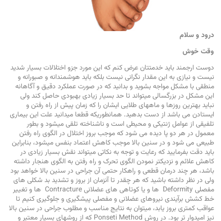
درود و سلام
وقت خوش
دوست ارجمند باید خدمتتان عرض کنم که این مورد جزو اختلالات بسیار شدید
نیست و نیازی به این مقدار نگرانی نیست بلکه باید هوشمندانه و صبورانه و
منطقی با مشکل مواجه بشوید و بدانید که در صورت عملکرد دقیق و آگاهانه
این مشکل در بزرگسالی میتواند تا حد بسیار زیادی بهبودی حاصل کند ولی
نباید بهترین روزها و ماههای طلایی ایشان را که زمان پیش از راه رفتن و
ایستادن می باشد از دست بدهید. همانطوریکه قطعا میدانید علت این بیماری
تلفیقی از عوامل ژنتیکی و محیطی است و ناشناخته تلقی میشود و بطور
معمول در هر دو پا دیده می شود که موجب بروز اختلال در الگوی راه رفتن
طبیعی می شود و در سنین بالا موجب کاهش اعتماد بنفس میشود، بنابراین
باید دقت بفرمایید که رعایت و توجه به نکاتی میتواند نقش بسیار زیادی در
کاهش علائم و نزدیکتر نمودن الگوی تحرک و راه رفتن به الگوی هنجار داشته
باشد، هر چند درمان قطعی و راهکار حتمی آن جراحی در سنین بالا خواهد بود
ولی در نظر داشته باشید که هر چقدر تا آنزمان از بروز و تشدید بد شکلی های
مفصلی Deformity ها و یا کوتاهی های عضلانی Contracture ها و تغییر
خط کشش برآیندی نیروهای عضلانی و مفصلی پیشگیری و جلوگیری کنیم تا
عواقب کمتری بروز یابد، میتوان به نتایج مناسب و مطلوب جراحی در سنین بالا
نیز امیدوار تر بود. در روش Ponseti Method که از روشهای بسیار معتبر و