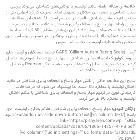
خلاصه ی مقاله:
رابطه علائم اوتیسم با توانایی‌های شناختی می‌تواند بررسی
سبب شناسی و درمان این اختلال را تسهیل نماید. تخریب کارکرد اجرایی یکی از
چندین فنوتیپ‌های شناختی بالقوه در اوتیسم است. لذا هدف این مطالعه
بررسی رابطه مهار پاسخ و انعطاف پذیری شناختی با علائم اختلال اوتیسم با
عملکرد بالا است.مواد و روش‌ها: در این پژوهش مقطعی 50 کودک مبتلا به
اوتیسم با عملکرد بالا با استفاده از روش نمونه‌گیری در دسترس براساس آزمون
سنجش دامنه طیف اوتیسم انتخاب شد. سپس
آزمون GARS (Gilliam Autism Rating Scale) توسط درمانگران و آزمون های
نوروسایکولوژیک انعطاف پذیری شناختی و مهار پاسخ توسط آزمودنی‌ها تکمیل
گردید. جهت تجزیه و تحلیل داده‌ها از ضریب همبستگی Pearson و تحلیل
رگرسیون چندمتغیری استفاده شد.
نتایج این مطالعه حاکی از نقش مهار پاسخ و انعطاف پذیری شناختی در علایم
اختلال اوتیسم با عملکرد بالا است. لذا پیشنهاد می شود که در مداخلات
کاردرمانی نوین در ترمیم مهار پاسخ و انعطاف پذیری شناختی با علائم اختلال
اوتیسم با عملکرد بالا طراحی گردد.
واژگان کلیدی:
مهار پاسخ، انعطاف پذیری شناختی، علائم رفتاری، اوتیسم، مهار
پاسخ.[/vc_column_text][ucaddon_uc_slide_down_button text=”دانلود
مقاله” link=”https://pishyareh.com/wp-
content/uploads/2018/06/1866-14357-4-PB.pdf”
uc_init_settings=”” uc_fonts_data=”JTdCJTdE”][/vc_column]
[/vc_row]