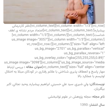
[vc_row][vc_column width=”1/3″][vc_column_text]دفتر کاردرمانی
پیشیاره[/vc_column_text][vc_column_text]اعتماد مردم نشانه ی لطف
خداست[/vc_column_text][/vc_column][vc_column width=”1/3″]
[/vc_column][vc_column width=”1/3″][us_image image=”3057″
size=”full” align=”left”][/vc_column][/vc_row][vc_row
us_bg_image=”2701″ us_bg_parallax=”vertical”
us_bg_parallax_reverse=”1″
us_bg_overlay_color=”rgba(255,255,255,0.89)”
us_bg_image_source=”media”][vc_column][us_image image=”3098″
size=”full” align=”center”][vc_column_text]
عنوان مقاله :
بررسی ارتباط
مهار پاسخ و انعطاف پذیری شناختی با علائم رفتاری در کودکان مبتلا به اختلال
اوتیسم با عملکرد بالا
نویسندگان:
ولي شيري, سيد علي حسيني, ابراهيم پيشياره, وحيد نجاتي, اكبر
بيگلريان.
نام مجله:
مجله پژوهش در علوم توانبخشی
سال انتشار:
1393