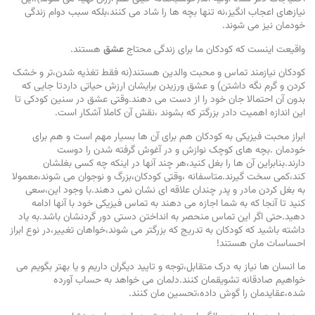
نیازهای اعجاب انگیز،نه تنها بچه ها را شاد می کنند،بلکه سبب دوام زندگی
خودمان نیز می شوند.
واقیعت اینست که کودکان ما برای زندگی محتاج
عشق
هستند.
کودکان نیازمند تماس و محبت والدین هستند(نه فقط تغذیه شدن،تر و خشک
کردن و گرم نگه داشتن) و عشق ورزیدن برایشان ارزش حیاتی داردتا جایی که
بدون آن احتمالا جان خود را از دست می دهند.وقتی عشق در سنین کودکی تا
این اندازه اهمیت دادر بزرگتر که بشوند ،نقش آن کاملا آشکار است.
ابراز محبت فیزیکی به کودکان هم برای آن ها بسیار مهم است و هم برای
خودمان .بچه های کوچک نوازش و در آغوش گرفته شدن را دوست
دارند.بنابراین آن ها را بغل کنید،هر چند آنها در اینکه چه کسی بغلشان
کند،کمی سخت گیرند.متاسفانه ،وقتی کودکان،بزرگ و نوجوان می شوند،معمولا
به بغل کردن مادر و پدر چندان علاقه ای نشان نمی دهند.با وجود این،سعی
کنید تا آنجا که به شما اجازه می دهند به تماس فیزیکی خود با آنها ادامه
دهید.حتی اگر این تماس منحصر به انداختن دستی دور گردنشان باشد.به یاد
داشته باشید که کودکان به تدریج که بزرگتر می شوند،خواهان تغییر،در نوع ابراز
احساسات مان هستند!
ما انسان ها نیاز به درک متقابل،توجه و تایید دیگران داریم و یا بهتر بگویم می
خواهیم صادقانه تشویقمان کنند.دلمان می خواهد به حساب آورده
شده،عقایدمان را گوش داده،تحسین مان کنند.