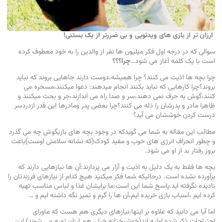
ارزان تر از بازی های ویدئویی و بی ضررتر از یک بستنی!
سوالی که در درجه اول فکر میلیون ها نفر از والدین را به خود معطوف کرده
است با یک کلمه آغاز می شود…
چرا؟؟؟
چرا بچه ها اذیت می کنند؟ چرا همیشه،دوست دارند جاهایی بروند که نباید
بروند؟چرا کارهایی که نباید بکنند انجام میدهند: دعوا میکنند،مسخره می
کنند،گوش به حرف نمی دهند،سر و صدا راه می اندازند،جر و بحث میکنند و
ظاهرا مادر و پدرشان را ذله می کنند؟چرا بعضی پدر ومادرها این قدر ازدردسر
درست کردن خوششان می آید؟
مطالب این مقاله به شما می گویدکه در وجود بچه های بازیگوش چه می گذرد
و چطور انحراف انرژی های خوب و مفید کودک(که نشانه سلامتی اوست)باعث
بروز رفتار بد از او می شود.
بچه ها فقط به یک دلیل به اذیت و آزار می پردازند:آن ها نیازهایی دارند که
برآورده نشده است. درحالیکه شما فکر میکنید هیچ کدام از نیازهای فرزندتان را
نادیده نگرفته اید.پاسخ شما این است:ما برایشان غذا و لباس مناسب تهیه
کرده ایم ،اسباب بازی خریده ایم،آن ها را گرم و تمیز نگه داشته ایم و …
اما آیا می دانید که علاوه بر اینها،نیازهای دیگری هم هست که ماورای
احتیاجات ذکر شده اولیه اند(خوشبختانه خیلی هم ارزان تهیه می شوند).این