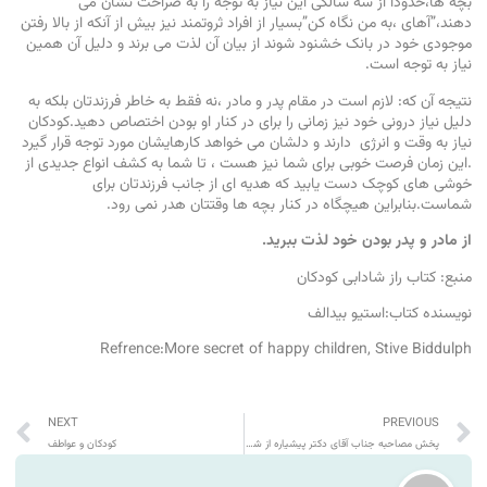
بچه ها،حدودا از سه سالگی این نیاز به توجه را به صراحت نشان می
دهند،”آهای ،به من نگاه کن”بسیار از افراد ثروتمند نیز بیش از آنکه از بالا رفتن
موجودی خود در بانک خشنود شوند از بیان آن لذت می برند و دلیل آن همین
نیاز به توجه است.
نتیجه آن که: لازم است در مقام پدر و مادر ،نه فقط به خاطر فرزندتان بلکه به
دلیل نیاز درونی خود نیز زمانی را برای در کنار او بودن اختصاص دهید.کودکان
نیاز به وقت و انرژی دارند و دلشان می خواهد کارهایشان مورد توجه قرار گیرد
.این زمان فرصت خوبی برای شما نیز هست ، تا شما به کشف انواع جدیدی از
خوشی های کوچک دست یابید که هدیه ای از جانب فرزندتان برای
شماست.بنابراین هیچگاه در کنار بچه ها وقتتان هدر نمی رود.
از مادر و پدر بودن خود لذت ببرید.
منبع: کتاب راز شادابی کودکان
نویسنده کتاب:استیو بیدالف
Refrence:More secret of happy children, Stive Biddulph
NEXT
PREVIOUS
پخش مصاحبه جناب آقای دکتر پیشیاره از شبکه سلامت
کودکان و عواطف