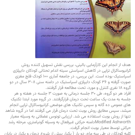
هدف از انجام این کارآزمایی بالینی، بررسی نقش تسهیل کننده روش
کرانیوساکرال تراپی در کاهش اسپاستی سیته اندام تحتانی کودکان دایپلژی
اسپاستیک بوده است. این بررسی، در جامعه آماری ۱۰۰ کودک فلج مغزی
صورت گرفته و ۳۶ کودک دایپلژی اسپاستیک در دامنه سنی ۸-۳ سال در دو
گروه ۱۸ نفری کنترل و مورد، تحت مطالعه قرار گرفتند.
افراد هر دو گروه، طی ۳۰ جلسه درمانی به صورت ۳ جلسه در هفته و هر
جلسه به مدت یک ساعت تحت درمان قرارگرفتند. در گروه مورد ابتدا تکنیک
های عمومی ده گانه و سپس تکنیک های موضعی کرانیوساکرال تراپی انجام
میشد، سپس مطابق روش بوبت تحت درمان قرار می گرفتند اما در گروه شاهد
تنها از روش بوبت استفاده می شد. ارزیابی تونوس عضلانی به وسیله معیار
Modified Ashworthدامنه حرکتی غیرفعال به وسیله گونیامتری، مرحله رشد
حرکتی توسط معیار بوبت انجام گرفت.
کلیه کودکان در طی سه ماه، دو بار ( یکبار پیش از شروع درمان و یکبار در پایان