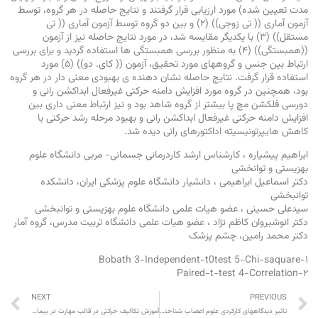
مدت تعیین شده) مورد ارزیابی قرار گرفتند و نتایج حاصله در هر گروه، توسط
آزمون آماری (( تی زوجی)) (۲) و بین دو گروه توسط آزمون آماری (( تی
مستقل)) (۳) با یکدیگر مقایسه شد، در مورد نتایج حاصله نیز از آزمون
((همبستگی)) (۴) به منظور بررسی همبستگی ها استفاده گردید و برای بررسی
ارتباط بین جنس و گروههای مورد تحقیق، آزمون (( کای. دو)) (۵) مورد
استفاده قرار گرفت. نتایج حاصله نشان دهنده ی بهبودی معنی دار در هر گروه
بود، همچنین در گروه مورد افزایش دامنه حرکتی غیرفعال ابداکشن رانی و
دورسی فلکشن مچ پا بیشتر از گروه شاهد بود و نیز ارتباط معنی داری بین
افزایش دامنه حرکتی غیرفعال ابداکشن رانی و بهبود مرحله رشد حرکتی با
کاهش هایپرتونیسیته اداکتورهای رانی دیده شد.
ابراهیم پیشیاره ، کارشناس ارشد کاردرمانی جسمانی- مربی دانشگاه علوم
بهزیستی و توانخشی
دکتر اسماعیل ابراهیمی ، دانشیار دانشگاه علوم پزشکی ایران، دانشکده
توانبخشی
سیدعلی حسینی ، عضو هیات علمی دانشگاه علوم بهزیستی و توانبخشی
دکتر انوشیروان کاظم نژاد ، عضو هیات علمی دانشگاه تربیت مدرس، گروه آمار
دکتر محمد رامین، چشم پزشک
۱-Bobath 3-Independent-t0test 5-Chi-saquare
۲-Paired-t-test 4-Correlation
NEXT
PREVIOUS
تاثیر دیدگاههای کارکردی علوم اعصاب شناختی بر آموزشها در کاردرمانی
آموزش تکالیف حرکتی در قالب مهارت در بیماران با آسیب ستون فقرات