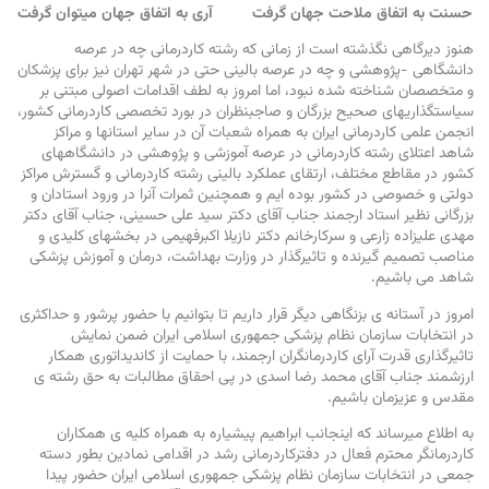
حسنت به اتفاق ملاحت جهان گرفت آری به اتفاق جهان میتوان گرفت
هنوز دیرگاهی نگذشته است از زمانی که رشته کاردرمانی چه در عرصه
دانشگاهی -پژوهشی و چه در عرصه بالینی حتی در شهر تهران نیز برای پزشکان
و متخصصان شناخته شده نبود، اما امروز به لطف اقدامات اصولی مبتنی بر
سیاستگذاریهای صحیح بزرگان و صاجبنظران در بورد تخصصی کاردرمانی کشور،
انجمن علمی کاردرمانی ایران به همراه شعبات آن در سایر استانها و مراکز
شاهد اعتلای رشته کاردرمانی در عرصه آموزشی و پژوهشی در دانشگاههای
کشور در مقاطع مختلف، ارتقای عملکرد بالینی رشته کاردرمانی و گسترش مراکز
دولتی و خصوصی در کشور بوده ایم و همچنین ثمرات آنرا در ورود استادان و
بزرگانی نظیر استاد ارجمند جناب آقای دکتر سید علی حسینی، جناب آقای دکتر
مهدی علیزاده زارعی و سرکارخانم دکتر نازیلا اکبرفهیمی در بخشهای کلیدی و
مناصب تصمیم گیرنده و تاثیرگذار در وزارت بهداشت، درمان و آموزش پزشکی
شاهد می باشیم.
امروز در آستانه ی بزنگاهی دیگر قرار داریم تا بتوانیم با حضور پرشور و حداکثری
در انتخابات سازمان نظام پزشکی جمهوری اسلامی ایران ضمن نمایش
تاثیرگذاری قدرت آرای کاردرمانگران ارجمند، با حمایت از کاندیداتوری همکار
ارزشمند جناب آقای محمد رضا اسدی در پی احقاق مطالبات به حق رشته ی
مقدس و عزیزمان باشیم.
به اطلاع میرساند که اینجانب ابراهیم پیشیاره به همراه کلیه ی همکاران
کاردرمانگر محترم فعال در دفترکاردرمانی رشد در اقدامی نمادین بطور دسته
جمعی در انتخابات سازمان نظام پزشکی جمهوری اسلامی ایران حضور پیدا