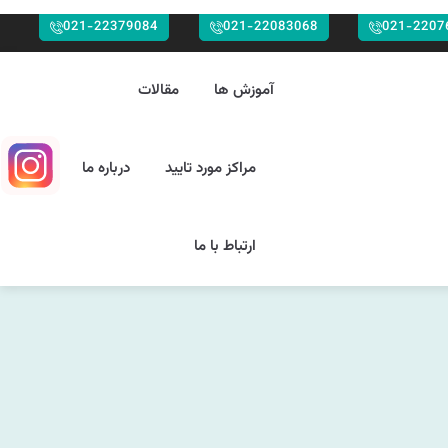
021-22379084
021-22083068
021-2207
آموزش ها
مقالات
مراکز مورد تایید
درباره ما
ارتباط با ما