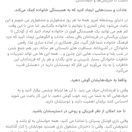
داشت تا سرزنش‌ها و انتقاداتتان.
عادات و سنت‌هایی ایجاد کنید که به همبستگی خانواده کمک می‌کند
.
در دنیای پرمشغله امروز همه ما هر روز مشغول‌تر و مشغول‌تر می‌ شویم و این
باعث می‌شود زمان کمتری را بتوانیم با خانواده بگذرانیم. اما حتی با این وقت
کم هم می ‌توانید یک همبستگی قوی در خانواده ایجاد کنید که از کودکی تا
دوران بزرگسالی در فرزندانتان باقی بماند. عادات و الگوهایی ایجاد کنید که جزء
فرهنگ خانواده شما قرار گیرد، مثل همکاری در آماده ‌سازی غذا، رقص
خانوادگی در آشپزخانه، مسافرت ‌های تابستانی هر ساله، دور هم جمع شدن
در شب یلدا و مناسبت‌ هایی این چنین و … همه این ها می ‌تواند تجربیات و
خاطرات خانوادگی بسیار شیرینی بر جای بگذارد و هر بار که فرزندانتان این
خاطرات را به یاد می‌آورند این فکر که دوستشان دارید در ذهنشان قدرت
می‌گیرد.
واقعا به حرف‌هایشان گوش دهید
.
وقتی با فرزندانتان حرف می‌ زنید، با آن ها ارتباط چشمی برقرار کنید و به
حرف‌هایی که به شما می‌ زنند خوب گوش دهید. با این کار باعث می‌ شوید
احساس کنند برایتان اهمیت دارند و دوستشان دارید.
تا حد امکان از نظر فیزیکی و روحی در دسترسشان باشید
.
وقتی بازی فوتبال پسرتان را تماشا می‌ کنید، همه حواستان به او باشد و
تشویقش کنید. وقتی با دخترتان مشغول بازی هستید موبایلتان را کنار گذاشته