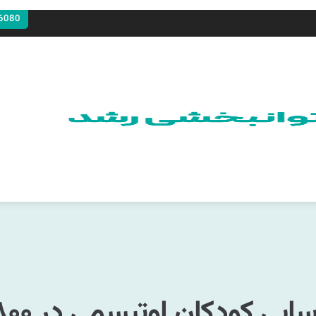
6080
 اوتیسمی در ۸۰۰ مهدکودک مازندران