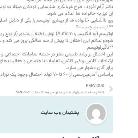
شهرستان های بابل و تنکابن نیز ایجاد می شود.
دکتر آرام افزود :
طرح غربالگری
شناسایی کودکان مبتلا به اوت
آن نیز به خانواده ها اعلام می شود.
وی ناآشنایی خانواده ها از بیماری اوتیسم را یکی از دلایل اص
** اوتیسم چیست؟
اوتیسم (به انگلیسی: Autism) نوعی
اختلال رشدی
(از نوع ر
شودو علائم این اختلال تا پیش از سه سالگی بروز می کند و 
**تاثیراوتیسم
این اختلال بر رشد طبیعی مغز در حیطه تعاملات اجتماعی و مها
ارتباطات کلامی و غیر کلامی، تعاملات اجتماعی و فعالیت های م
برای آنان دشوار می سازد.
براساس آمارغیررسمی از ۶۰ تا ۷۰ تولد احتمال وجود یک نوزاد اوتیسم وجود دارد.
PREVIOUS
انتقال هدفمند سلولهای بنیادی به نواحی مختلف مغز با کمک MRI
پشتیبان وب سایت