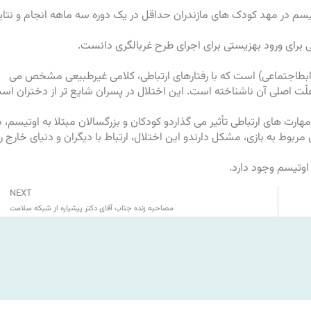
یسم در
مهد کودک
های مازندران حداقل در یک دوره سه ماهه انجام و نتای
لی برای ورود بهزیستی برای
اجرای طرح
غربالگری دانست.
وابطاجتماعی) است که با رفتارهای ارتباطی، کلامی غیرطبیعی مشخص می
علّت اصلی آن ناشناخته است. این اختلال در پسران شایع تر از دختران اس
رت های ارتباطی تأثیر می گذاردو کودکان و بزرگسالان مبتلا به اوتیسم، د
ربوط به بازی، مشکل دارندو این اختلال، ارتباط با دیگران و دنیای خارج را
NEXT
مصاحبه زنده جناب آقای دکتر پیشیاره از شبکه سلامت