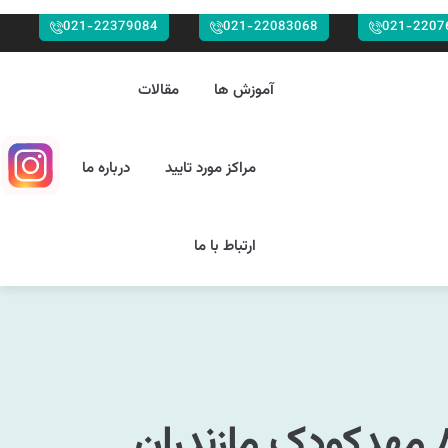
021-22379084
021-22083068
021-2207
آموزش ها
مقالات
مراکز مورد تایید
درباره ما
ارتباط با ما