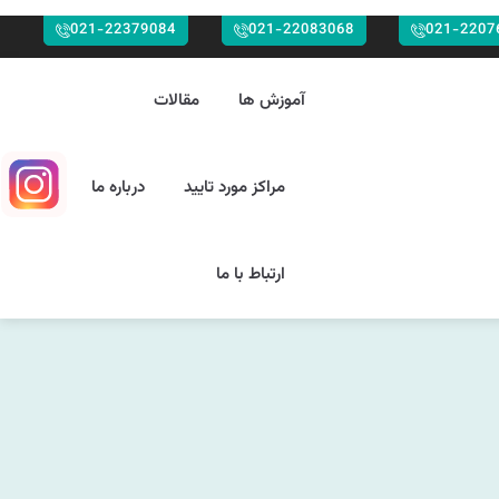
021-22379084
021-22083068
021-2207
آموزش ها
مقالات
مراکز مورد تایید
درباره ما
ارتباط با ما