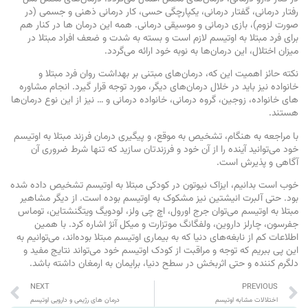
رفتار درمانی، گفتار درمانی، یکپارچگی حسی، کار درمانی ذهنی و جسمی (در
صورت لزوم)، بازی درمانی و موسیقی درمانی. همه این درمان ‌ها در کنار هم
برای فرد مبتلا به اوتیسم لازم است و بسته به شدت و ضعف افراد مبتلا در
میزان اختلال، این درمان‌ها به نوبه خود ارائه می‌گردد.
نکته حائز اهمیت این که، درمان‌های مبتنی بر بهداشت روان فرد مبتلا و
خانواده نیز باید در خلال درمان‌های دیگر، مورد توجه قرار گیرد. انجام مشاوره
های خانواده، زوجین، گروه درمانی، خانواده درمانی و … نیز از این نوع درمان‌ها
هستند.
با مراجعه به هنگام، تشخیص به موقع، و پیگیری درمان فرزند مبتلا به اوتیسم
خود می‌توانید آینده را از آن خود و فرزندتان سازید که تنها شرط ضروری آن
آگاهی و پذیرش است.
خوب است بدانیم، ایزاک نیوتون در کودکی مبتلا به اوتیسم تشخیص داده شده
بود. حتی آلبرت انیشتین نیز مشکوک به اوتیسم بوده است. از دیگر مشاهیر
مبتلا به اوتیسم می‌توان جرج اورول، اچ چی ولز، لودویگ ویتگنشتاین، توماس
جفرسون، چارلز داروین، ولفگانگ موتزارت و میکل آنژ اشاره کرد. با همین
اطلاعات کم از نابغه‌های دنیا که به بیماری اوتیسم مبتلا بوده‌اند، می‌توانیم به
این پی ببریم که توجه و مراقبت از کودک اوتیسم خود می‌تواند نتایج مفید و
دلگرم کننده و حتی اثربخش در سطح دنیا، برایمان به ارمغان داشته باشد.
NEXT
PREVIOUS
اختلالات مشابه اوتیسم
درمان های رژیمی و دارویی اوتیسم