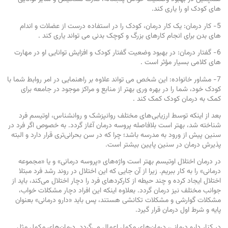
های کودک او را یاری کند.
5- کار درمان: یک کار درمان، کودک را در استفاده درست از عضلات و اندام
های بدن برای انجام کارهای بزرگ و کوچک بدنی می تواند یاری کند .
6- گفتار درمان: در بهبود وضعیت گفتار کودک و افزایش توانایی او در مهارت
های کلامی بسیار مؤثر است .
7- مشاور خانواده: این شخص می تواند علاوه بر راهنمایی در امر روابط شما با
کودک خود، شما را در بهره وری بهتر از منابع و مراکز موجود در جامعه برای
کمک به درمان کودک کمک کند .
بعد از اینکه توسط ارزیابی‌های مختلف روانپزشک و روانشناس، اوتیسم فرد
شناخته شد، بهتر است بلافاصله پروسه درمان آغاز گردد. به خصوص اگر فرد در
سنین پیش از ورود به مدرسه باشد؛ چرا که در سن بحرانی‌تری قرار دارد و البته
پذیرش درمان در سنین پایین بیشتر است.
در درمان اختلال اوتیسم بهتر است واژه‌های «پروسه درمانی» و یا «مجموعه‌
درمانی» را به کار ببریم. زیرا از آن جایی که این اختلال در روند رشد فرد مبتلا
اختلال ایجاد کرده و چند حیطه از کارکردهای فرد را دچار اختلال می‌کند، باید از
جوانب مختلف نیز درمان گردد. بعلاوه اینکه این افراد دچار مشکلات خواب،
مشکلات گوارشی و مشکلات تکانشی هستند، پس باید «دارو درمانی» بعنوان
پایه و شرط اول درمان قرار گیرد.
در کنار دارو درمانی، درمان‌های مکمل اعمال می‌گردد. درمان‌های مکمل مثل