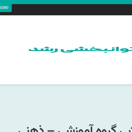
6080
شی گروه آموزشی – ذهنی