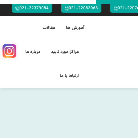
021-22379084
021-22083068
021-2207
آموزش ها
مقالات
مراکز مورد تایید
درباره ما
ارتباط با ما