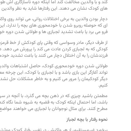
کند و با والدین مخالفت کند اما اینکه دوره ناسازگاری اش ط
های کودک نشان می دهند. این رفتارها شاید به نظر والدین ناس
دچار بودن والدین به برخی اختلالات روانی، می تواند روی وا
ای که حوصله روبرو شدن با خودمحوری های بچه را ندارد، این
فرو می برد یا باعث تشدید لجبازی ها و طولانی شدن دوره 
از طرف دیگر، مادر وسواسی که وقتی پای کودکش از خط قرمز
کودکی که به لجبازی کردن عادت می کند را پرورش می دهد. د
فرزندشان را به آن اختلال دچار می کنند یا باعث تشدید خود
طولانی شدن دوره خودمحوری کودک، حاصل اشتباهات والدین
تواند آغازگر این بازی باشد و با لجبازی با کودک، این چرخه معی
دیگر کودکیمان را مرور می کنیم و به خاطر مشکلات حل نشده 
کنیم.
مطمئن باشید چیزی که در ذهن بچه می گذرد، با آنچه در سن 
باشد، اما احتمال اینکه کودک به قضیه به شیوه شما نگاه کند
مطرح کنند. برای مثال نوجوانان با لجبازی می خواهند مواضع 
نحوه رفتار با بچه لجباز
برخورد غیرمستقیم، از هر واکنشی در تغییر رفتار کودک موثرتر ا