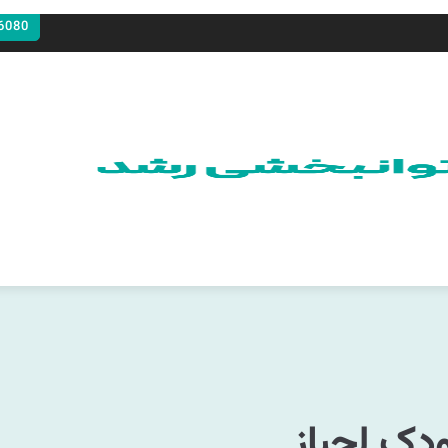
6080
ودک لجباز