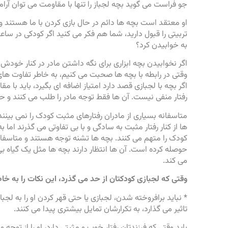
جو فراست می گوید بچه لجباز را تنها با مقاومت می توان آرام 
او معتقد است بچه ها دائم در حال بازی کردن با ما هستند و
تربیتی را قبول دارید، شما هم فکر می کنید اگر کودکی در ساعت
به خوابیدن کرد؟
اگر نخوابیدن بچه ابزاری برای نگه داشتن مادر در کنار خودش 
وقتی در رابطه با بچه ها صحبت می کنیم، به خاطر تفاوت های
اگر بچه با لجبازی قصد دارد امتیاز اضافه ای بگیرد، باید با 
رفتار منفی نیست. آن ها فقط توجه مادر را طلب می کنند و 
متاسفانه بسیاری از مادران رفتارهای مثبت کودک را نمی بینند 
ها از کنار رفتار مثبت به سادگی و با بی تفاوتی می گذرند اما
کودک را متهم می کنند. بچه ها تشنه توجه هستند و متاسفانه
حوصله کرده است. آن ها انتظار دارند بچه ها مثل یک گیاه بی
می کند.
وقتی که لجبازی کودکتان از حد می گذرد، این نکات را به خاطر
* نباید برافروخته شدن، لجبازی یا حتی قهر کردن او را به ل
تاثیر می گذارد، به تکرارشان تمایل بیشتری پیدا می کنند.
باید وقتی که فرزندتان رفتار خوب و مثبتی دارد، او را از توجه 