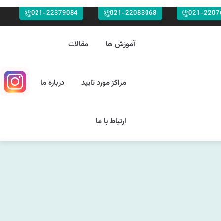
021-22379084
021-22083068
021-2207
آموزش ها
مقالات
مراکز مورد تایید
درباره ما
ارتباط با ما