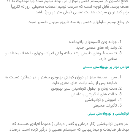
قطع اکسون در سیستم عصبی مرکزی می تواند ترمیم شده وبا موفقیت به ؟؟
هدف برسد. قابل توجه است که سرعت ترمیم اعصاب محیطی روزانه تقریباً
برابر کند ترین سرعت هدایت عصبی (میلی متر در روز) باشد.
در واقع ترمیم سلولهای عصبی به سه طریق میتوان تفسیر نمود.
جوانه زدن اکسونهای باقیمانده
رشد راه های عصبی جدید
تقسیم فیرهای طبیعی رشد یافته وقتی فیراکسونهای با هدف مختلف و
متغیر دارد.
عوامل موثر بر نوروپلاستی سستی
سن : ضایعه مغز در دوران کودکی بهبودی بیشتر را در عملکرد نسبت به
ضایعه پس از رشد بافت های مغزی دارد.
مدت زمان و بطول انجامیدن سیر بهبودی
حالت های انگیزشی و عاطفی
آموزش و توانبخشی
تأثیرات محیطی
توانبخشی و نوروپلاستی سیتی
مراجعین توانبخشی (کار درمانی و
گفتار درمانی
) عموماً افرادی هستند که
بهخاطر ضایعات و بیماریهایی که سیستم عصبی را درگیر کرده است درصدد