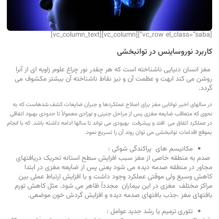
[vc_row el_class=”saba”][vc_column][vc_column_text]
کاربرد نوروساینس در توانبخشی
مغز انسان دنیایی ناشناخته است که هر چقدر نور چراغ علوم زاویه ای از آنرا
روشن می کند ابهت و عظمت آن و نیز نقاط ناشناخته آن بیشتر مکشوف می
گردد.
در سالهای اخیر توانایی مغز برای اصلاح عملکردها و جبران ضایعات کشف شدهاست که به
نحوی که متعاقب ضایعه مغزی پس از مراحل جنینی و نوزادی معمولاً تا حدودی بهبود اتفاقی
در عملکرد اتفاق می افتد و پیشرفت بهبودی می تواند تا سالها ادامه داشته باشد. که با انجام
بموقع اقدامات توانبخشی می توان روند آن را تسریع نمود.
مکانیسم های پراکندگی شوکی :
صدم به منطقه خاصی از مغز سبب افزایش سطح استانه تحریک دریافتهای
مجاور در منطقه صدمه دیده می شود یعنی پس از ضایعه مغزی در ابتدا
کاهش وسیع ولی موقتی عملکرد وجود داشت و با افزایش ارتباط عملی بین
مراکز مختلف مغزی در این بیماران مجدداً ظاهر می شود. مثل کاهش تورم
بافتهای مغز ،‌جذب بافتهای صدمه دیده و افزایش گردش خون موضعی.
تئوری ترمیم یا رشد جدید عوامل :