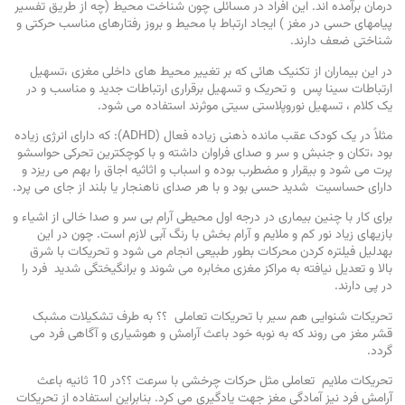
درمان برآمده اند. این افراد در مسائلی چون شناخت محیط (چه از طریق تفسیر
پیامهای حسی در مغز ) ایجاد ارتباط با محیط و بروز رفتارهای مناسب حرکتی و
شناختی ضعف دارند
.
در این بیماران از تکنیک هائی که بر تغییر محیط های داخلی مغزی ،‌تسهیل
ارتباطات سینا پس و تحریک و تسهیل برقراری ارتباطات جدید و مناسب و در
یک کلام ، تسهیل نوروپلاستی سیتی موثرند استفاده می شود.
مثلاً در یک کودک عقب مانده ذهنی زیاده فعال
(ADHD)
: که دارای انرژی زیاده
بود ،‌تکان و جنبش و سر و صدای فراوان داشته و با کوچکترین تحرکی حواسشو
پرت می شود و بیقرار و مضطرب بوده و اسباب و اثاثیه اجاق را بهم می ریزد و
دارای حساسیت شدید حسی بود و با هر صدای ناهنجار یا بلند از جای می پرد.
برای کار با چنین بیماری در درجه اول محیطی آرام بی سر و صدا خالی از اشیاء و
بازیهای زیاد نور کم و ملایم و آرام بخش با رنگ آبی لازم است. چون در این
بهدلیل فیلتره کردن محرکات بطور طبیعی انجام می شود و تحریکات با شرق
بالا و تعدیل نیافته به مراکز مغزی مخابره می شوند و برانگیختگی شدید فرد را
در پی دارند.
تحریکات شنوایی هم سیر با تحریکات تعاملی ؟؟ به طرف تشکیلات مشبک
قشر مغز می روند که به نوبه خود باعث آرامش و هوشیاری و آگاهی فرد می
گردد.
تحریکات ملایم تعاملی مثل حرکات چرخشی با سرعت ؟؟در 10 ثانیه باعث
آرامش فرد نیز آمادگی مغز جهت یادگیری می کرد. بنابراین استفاده از تحریکات