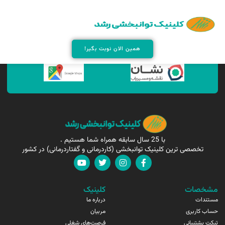
همین الان مارا پیدا کنید !
همین الان نوبت بگیر!
با 25 سال سابقه همراه شما هستیم .
تخصصی ترین کلینیک توانبخشی (کاردرمانی و گفتاردرمانی) در کشور
مشخصات
کلینیک
مستندات
درباره ما
حساب کاربری
مربیان
تیکت پشتیبانی
فرصت‌های شغلی