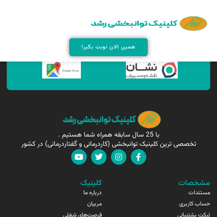
همین الان مارا پیدا کنید !
همین الان نوبت بگیر!
با 25 سال سابقه همراه شما هستیم .
تخصصی ترین کلینیک توانبخشی (کاردرمانی و گفتاردرمانی) در کشور
مشخصات
کلینیک
مستندات
درباره ما
حساب کاربری
مربیان
تیکت پشتیبانی
فرصت‌های شغلی