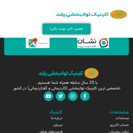
همین الان مارا پیدا کنید !
همین الان نوبت بگیر!
با 25 سال سابقه همراه شما هستیم .
تخصصی ترین کلینیک توانبخشی (کاردرمانی و گفتاردرمانی) در کشور
مشخصات
کلینیک
مستندات
درباره ما
حساب کاربری
مربیان
تیکت پشتیبانی
فرصت‌های شغلی