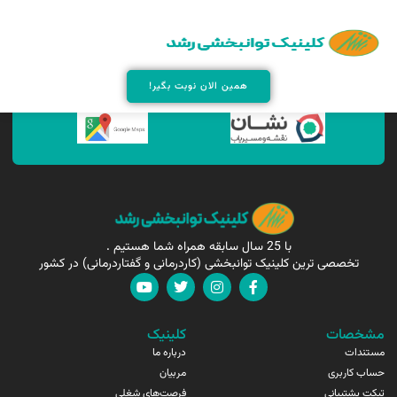
همین الان مارا پیدا کنید !
همین الان نوبت بگیر!
با 25 سال سابقه همراه شما هستیم .
تخصصی ترین کلینیک توانبخشی (کاردرمانی و گفتاردرمانی) در کشور
مشخصات
کلینیک
مستندات
درباره ما
حساب کاربری
مربیان
تیکت پشتیبانی
فرصت‌های شغلی