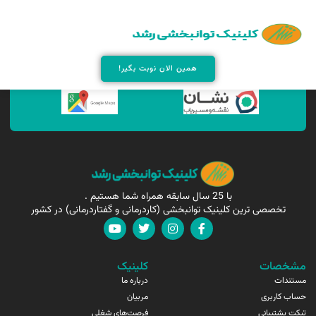
همین الان مارا پیدا کنید !
همین الان نوبت بگیر!
با 25 سال سابقه همراه شما هستیم .
تخصصی ترین کلینیک توانبخشی (کاردرمانی و گفتاردرمانی) در کشور
مشخصات
کلینیک
مستندات
درباره ما
حساب کاربری
مربیان
تیکت پشتیبانی
فرصت‌های شغلی