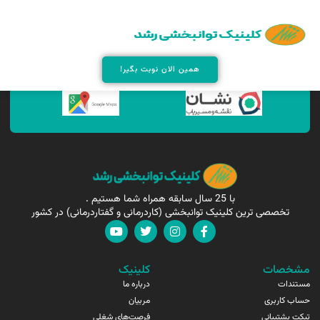
همین الان مارا پیدا کنید !
همین الان نوبت بگیر!
با 25 سال سابقه همراه شما هستیم .
تخصصی ترین کلینیک توانبخشی (کاردرمانی و گفتاردرمانی) در کشور
مشخصات
کلینیک
مستندات
درباره ما
حساب کاربری
مربیان
تیکت پشتیبانی
فرصت‌های شغلی