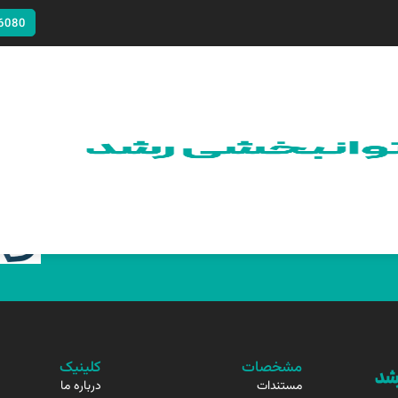
6080
مشخصات
کلینیک
مستندات
درباره ما