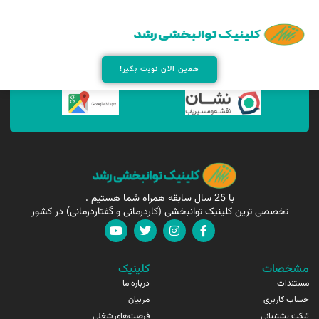
همین الان مارا پیدا کنید !
همین الان نوبت بگیر!
با 25 سال سابقه همراه شما هستیم .
تخصصی ترین کلینیک توانبخشی (کاردرمانی و گفتاردرمانی) در کشور
مشخصات
کلینیک
مستندات
درباره ما
حساب کاربری
مربیان
تیکت پشتیبانی
فرصت‌های شغلی