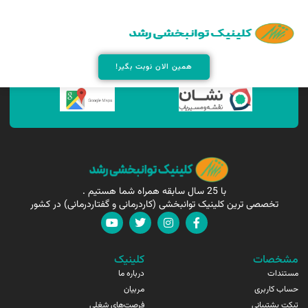
همین الان مارا پیدا کنید !
همین الان نوبت بگیر!
با 25 سال سابقه همراه شما هستیم .
تخصصی ترین کلینیک توانبخشی (کاردرمانی و گفتاردرمانی) در کشور
مشخصات
کلینیک
مستندات
درباره ما
حساب کاربری
مربیان
تیکت پشتیبانی
فرصت‌های شغلی