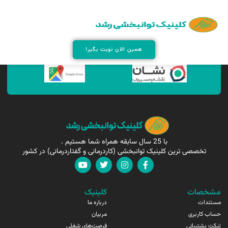
همین الان مارا پیدا کنید !
همین الان نوبت بگیر!
با 25 سال سابقه همراه شما هستیم .
تخصصی ترین کلینیک توانبخشی (کاردرمانی و گفتاردرمانی) در کشور
مشخصات
کلینیک
مستندات
درباره ما
حساب کاربری
مربیان
تیکت پشتیبانی
فرصت‌های شغلی