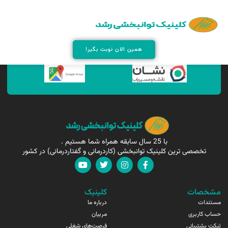
همین الان مارا پیدا کنید !
همین الان نوبت بگیر!
با 25 سال سابقه همراه شما هستیم .
تخصصی ترین کلینیک توانبخشی (کاردرمانی و گفتاردرمانی) در کشور
مشخصات
کلینیک
مستندات
درباره ما
حساب کاربری
مربیان
تیکت پشتیبانی
فرصت‌های شغلی