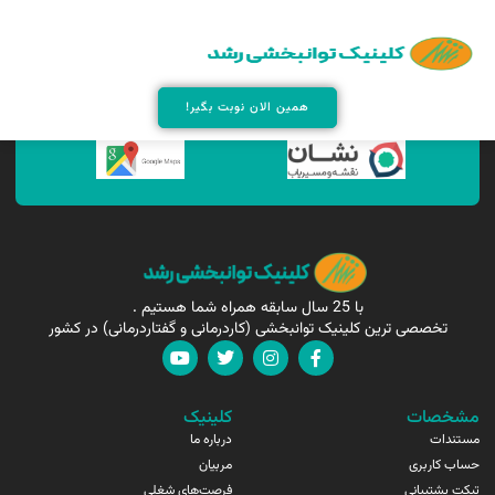
همین الان مارا پیدا کنید !
همین الان نوبت بگیر!
با 25 سال سابقه همراه شما هستیم .
تخصصی ترین کلینیک توانبخشی (کاردرمانی و گفتاردرمانی) در کشور
مشخصات
کلینیک
مستندات
درباره ما
حساب کاربری
مربیان
تیکت پشتیبانی
فرصت‌های شغلی