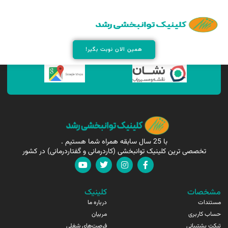
همین الان مارا پیدا کنید !
همین الان نوبت بگیر!
با 25 سال سابقه همراه شما هستیم .
تخصصی ترین کلینیک توانبخشی (کاردرمانی و گفتاردرمانی) در کشور
مشخصات
کلینیک
مستندات
درباره ما
حساب کاربری
مربیان
تیکت پشتیبانی
فرصت‌های شغلی