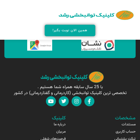
همین الان مارا پیدا کنید !
همین الان نوبت بگیر!
با 25 سال سابقه همراه شما هستیم .
تخصصی ترین کلینیک توانبخشی (کاردرمانی و گفتاردرمانی) در کشور
مشخصات
کلینیک
مستندات
درباره ما
حساب کاربری
مربیان
تیکت پشتیبانی
فرصت‌های شغلی