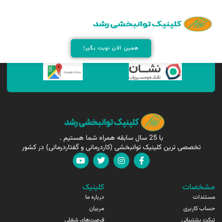
همین الان مارا پیدا کنید !
همین الان نوبت بگیر!
با 25 سال سابقه همراه شما هستیم .
تخصصی ترین کلینیک توانبخشی (کاردرمانی و گفتاردرمانی) در کشور
مشخصات
کلینیک
مستندات
درباره ما
حساب کاربری
مربیان
تیکت پشتیبانی
فرصت‌های شغلی