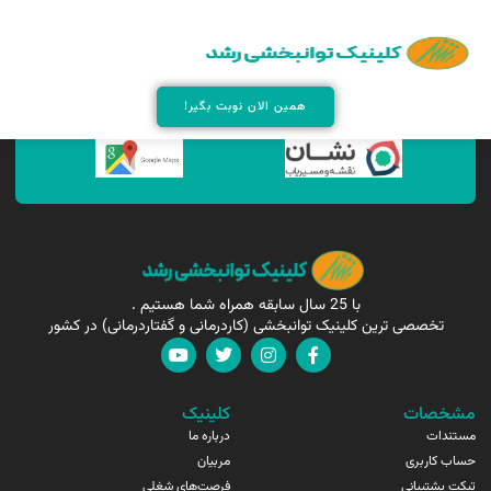
همین الان مارا پیدا کنید !
همین الان نوبت بگیر!
با 25 سال سابقه همراه شما هستیم .
تخصصی ترین کلینیک توانبخشی (کاردرمانی و گفتاردرمانی) در کشور
مشخصات
کلینیک
مستندات
درباره ما
حساب کاربری
مربیان
تیکت پشتیبانی
فرصت‌های شغلی