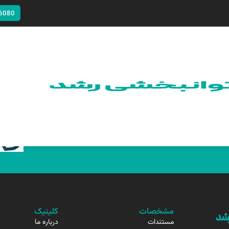
6080
مشخصات
کلینیک
مستندات
درباره ما