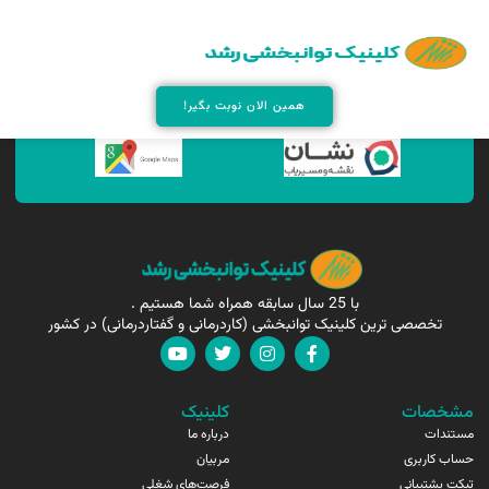
همین الان مارا پیدا کنید !
همین الان نوبت بگیر!
با 25 سال سابقه همراه شما هستیم .
تخصصی ترین کلینیک توانبخشی (کاردرمانی و گفتاردرمانی) در کشور
مشخصات
کلینیک
مستندات
درباره ما
حساب کاربری
مربیان
تیکت پشتیبانی
فرصت‌های شغلی