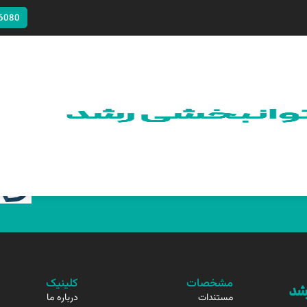
6080
مشخصات
کلینیک
مستندات
درباره ما