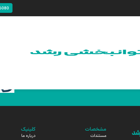
6080
مشخصات
کلینیک
مستندات
درباره ما