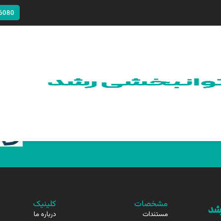
6080
مشخصات
کلینیک
مستندات
درباره ما