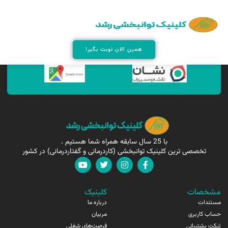
همین الان مارا پیدا کنید !
همین الان نوبت بگیر!
با 25 سال سابقه همراه شما هستیم .
تخصصی ترین کلینیک توانبخشی (کاردرمانی و گفتاردرمانی) در کشور
مشخصات
کلینیک
مستندات
درباره ما
حساب کاربری
مربیان
تیکت پشتیبانی
فرصت‌های شغلی