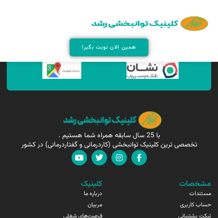
همین الان مارا پیدا کنید !
همین الان نوبت بگیر!
با 25 سال سابقه همراه شما هستیم .
تخصصی ترین کلینیک توانبخشی (کاردرمانی و گفتاردرمانی) در کشور
مشخصات
کلینیک
مستندات
درباره ما
حساب کاربری
مربیان
تیکت پشتیبانی
فرصت‌های شغلی