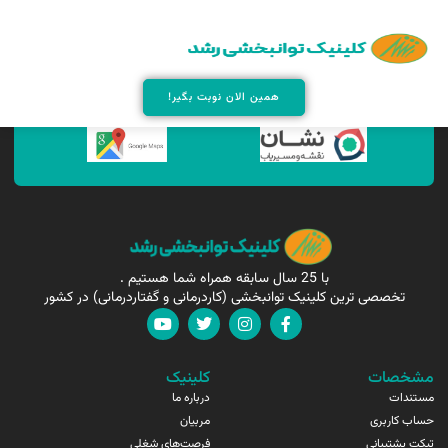
همین الان مارا پیدا کنید !
همین الان نوبت بگیر!
با 25 سال سابقه همراه شما هستیم .
تخصصی ترین کلینیک توانبخشی (کاردرمانی و گفتاردرمانی) در کشور
مشخصات
کلینیک
مستندات
درباره ما
حساب کاربری
مربیان
تیکت پشتیبانی
فرصت‌های شغلی