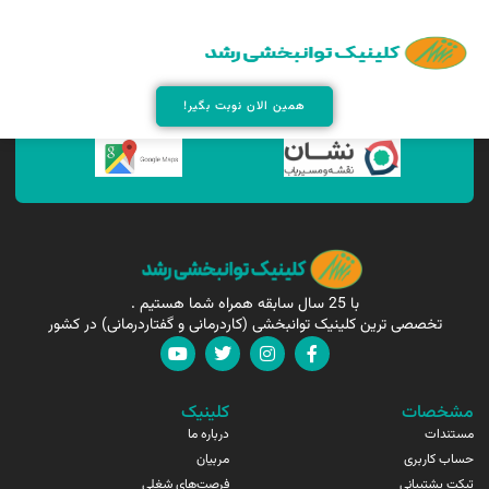
همین الان مارا پیدا کنید !
همین الان نوبت بگیر!
با 25 سال سابقه همراه شما هستیم .
تخصصی ترین کلینیک توانبخشی (کاردرمانی و گفتاردرمانی) در کشور
مشخصات
کلینیک
مستندات
درباره ما
حساب کاربری
مربیان
تیکت پشتیبانی
فرصت‌های شغلی