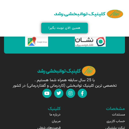
همین الان مارا پیدا کنید !
همین الان نوبت بگیر!
با 25 سال سابقه همراه شما هستیم .
تخصصی ترین کلینیک توانبخشی (کاردرمانی و گفتاردرمانی) در کشور
مشخصات
کلینیک
مستندات
درباره ما
حساب کاربری
مربیان
تیکت پشتیبانی
فرصت‌های شغلی