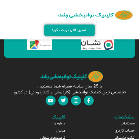
همین الان مارا پیدا کنید !
همین الان نوبت بگیر!
با 25 سال سابقه همراه شما هستیم .
تخصصی ترین کلینیک توانبخشی (کاردرمانی و گفتاردرمانی) در کشور
مشخصات
کلینیک
مستندات
درباره ما
حساب کاربری
مربیان
تیکت پشتیبانی
فرصت‌های شغلی