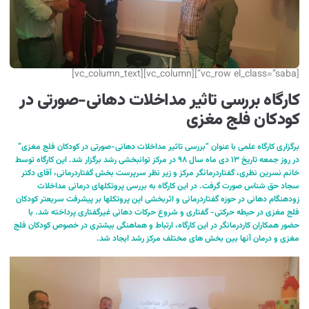
[vc_row el_class=”saba”][vc_column][vc_column_text]
کارگاه بررسی تاثیر مداخلات دهانی-صورتی در
کودکان فلج مغزی
برگزاری کارگاه علمی با عنوان “بررسی تاثیر مداخلات دهانی-صورتی در کودکان فلج مغزی”
در روز جمعه تاریخ ۱۳ دی ماه سال ۹۸ در مرکز توانبخشی رشد برگزار شد. این کارگاه توسط
خانم نسرین نظری، گفتاردرمانگر مرکز و زیر نظر سرپرست بخش گفتاردرمانی، آقای دکتر
سجاد حق شناس صورت گرفت. در این کارگاه به بررسی پروتکلهای درمانی مداخلات
زودهنگام دهانی در حوزه گفتاردرمانی و اثربخشی این پروتکلها بر پیشرفت سریعتر کودکان
فلج مغزی در حیطه حرکتی- گفتاری و شروع حرکات دهانی غیرگفتاری پرداخته شد. با
حضور همکاران کاردرمانگر در این کارگاه، ارتباط و هماهنگی بیشتری در خصوص کودکان فلج
مغزی و درمان آنها بین بخش های مختلف مرکز رشد ایجاد شد.