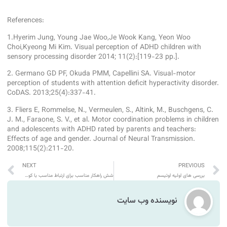
References:
1
.Hyerim Jung, Young Jae Woo,Je Wook Kang, Yeon Woo
Choi,Kyeong Mi Kim. Visual perception of ADHD children with
sensory processing disorder 2014; 11(2):[119-23 pp.].
2. Germano GD PF, Okuda PMM, Capellini SA. Visual-motor
perception of students with attention deficit hyperactivity disorder.
CoDAS. 2013;25(4):337-41.
3. Fliers E, Rommelse, N., Vermeulen, S., Altink, M., Buschgens, C.
J. M., Faraone, S. V., et al. Motor coordination problems in children
and adolescents with ADHD rated by parents and teachers:
Effects of age and gender. Journal of Neural Transmission.
2008;115(2):211-20.
NEXT
PREVIOUS
بررسی های اولیه اوتیسم
شش راهکار مناسب برای ارتباط مناسب با کودک اوتیسم
نویسنده وب سایت