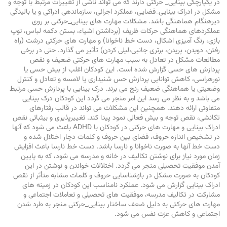
در یکپارچگی بینایی­_ حرکتی دارند که می­ تواند ناشی از تغییرات مرتبط با توجه و
مشکل در ادراک بینایی­_­فضایی، عملکرد اجرائی، سازمان­دهی ادراکی و یا بالیدگی
دیرهنگام هماهنگی باشد. مشکلات مهارت های بینایی­_­حرکتی بر روی
عملکردهای هماهنگی حرکات ظریف (برداشتن اشیاء، بستن دکمه لباس، توپ
بازی، رنگ آمیزی اشکال، دست خط ناخوانا) و مهارت­ های حرکتی درشت (راه
رفتن، دویدن، پریدن، برتری جانبی،لی­لی کردن) تأثیر می­ گذارد. حتی در برخی
مطالعات مشکل در تعادل به سبب مهارت­ های حرکتی ضعیف و نقص
پردازش­ های حسی گزارش شده است. این کودکان اغلب از بیش حسی یا
نورهراسی، کاهش توانایی پردازش حس شنیداری یا لامسه و تعادل و کنترل
وضعیتی یا هماهنگی ضعیف رنج می­ برند. درک بینایی با پردازش حسی مرتبط
می­ باشد و به نظر می­ رسد این امر منجر می­ گردد این کودکان درک بینایی
متفاوتی ارائه دهند. همچنین این مشکلات می ­تواند در قالب رفتارهای
تکانشی، نقص توجه و بیش فعالی نمود پیدا کند. تغییرپذیری و بی­ثباتی نقص
ادراک بینایی و مهارت های حرکتی در کودکان با ADHD باعث می­ شود که آنها
در تشخیص اندازه حروف، فضای بین حروف و کلمات دچار اختلال شده و
دست خط آنها به صورت ناخوانا و نارسا باشد. دست خط نارسا باعث افزایش
زمان مورد نیاز برای نوشتن تکالیف در خانه و مدرسه می­ شود، که به پایین
آمدن موفقیت تحصیلی منجر می­ گردد. اختلالات خواندن و نوشتن در این
کودکان به صورت مشکل در بازشناسایی حروف و کلمات مشابه متأثر از نقص
ادراک بینایی گزارش می­ شود. عملکرد نامناسب این کودکان در زمینه­ های
مشارکت در تکالیف مدرسه، موفقیت­ های تحصیلی و تعاملات اجتماعی و
مهارت­ های حرکتی به دلیل ضعف ساختار بینایی_حرکتی منجر به طرد شدن
اجتماعی و کاهش عزت نفس می­ شود.