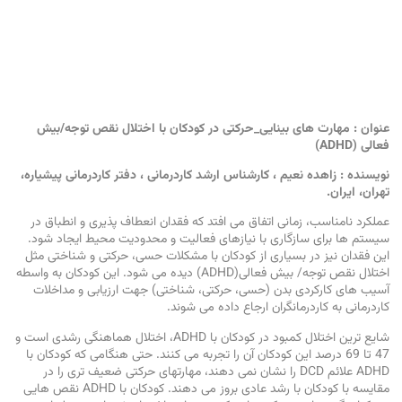
عنوان : مهارت­ های بینایی_حرکتی در کودکان با اختلال نقص توجه/بیش
فعالی (ADHD)
نویسنده : زاهده نعیم ، کارشناس ارشد کاردرمانی ، دفتر کاردرمانی پیشیاره،
تهران، ایران.
عملکرد نامناسب، زمانی اتفاق می­ افتد که فقدان انعطاف­ پذیری و انطباق در
سیستم­ ها برای سازگاری با نیازهای فعالیت و محدودیت محیط ایجاد شود.
این فقدان نیز در بسیاری از کودکان با مشکلات حسی، حرکتی و شناختی مثل
اختلال نقص توجه­/ بیش فعالی(ADHD) دیده می­ شود. این کودکان به واسطه
آسیب­ های کارکردی بدن (حسی، حرکتی، شناختی) جهت ارزیابی و مداخلات
کاردرمانی به کاردرمانگران ارجاع داده می­ شوند.
شایع­ ترین اختلال کمبود در کودکان با ADHD، اختلال هماهنگی رشدی است و
47 تا 69 درصد این کودکان آن را تجربه می­ کنند. حتی هنگامی که کودکان با
ADHD علائم DCD را نشان نمی­ دهند، مهارت­های حرکتی ضعیف­ تری را در
مقایسه با کودکان با رشد عادی بروز می­ دهند. کودکان با ADHD نقص ­هایی