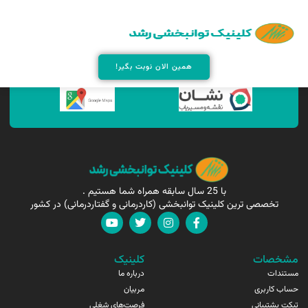
همین الان مارا پیدا کنید !
همین الان نوبت بگیر!
با 25 سال سابقه همراه شما هستیم .
تخصصی ترین کلینیک توانبخشی (کاردرمانی و گفتاردرمانی) در کشور
مشخصات
کلینیک
مستندات
درباره ما
حساب کاربری
مربیان
تیکت پشتیبانی
فرصت‌های شغلی